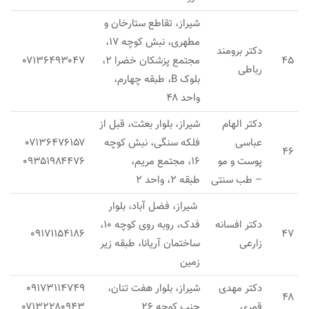
شیراز، تقاطع ستارخان و
مطهری، نبش کوچه ۱۷،
دکتر برومند
۴۵
مجتمع پزشکان خضرا ۲،
۰۷۱۳۶۴۹۳۰۴۷
رباطی
بلوک B، طبقه چهارم،
واحد ۴۸
دکتر الهام
شیراز، بلوار بعثت، قبل از
عباسی
فلکه سنگی، نبش کوچه
۰۷۱۳۶۴۷۶۱۵۷
۴۶
پوست و مو
۱۶، مجتمع مریم،
۰۹۳۵۱۹۸۴۴۷۶
– طب سنتی
طبقه ۲، واحد ۲
شیراز، فضل آباد، بلوار
دکتر افسانه
فدک، روبه روی کوچه ۱۰،
۰۹۱۷۱۱۵۴۱۸۶
۴۷
زارعی
ساختمان آریانا، طبقه زیر
زمین
دکتر مهدی
شیراز، بلوار هفت تنان،
۰۹۱۷۳۱۱۴۷۴۹
۴۸
قمری
جنب کوچه ۲۶
۰۷۱۳۲۲۸۰۹۴۳