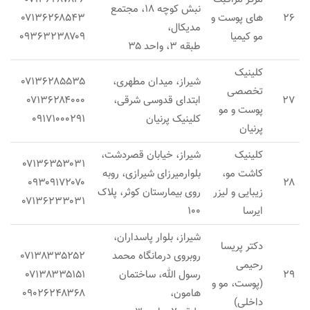
نبش کوچه ۱۸، مجتمع
۲۶
های پوست و
۰۷۱۳۶۲۶۸۵۴۳
مدیکال،
مو کیمیا
۰۹۳۶۳۲۳۸۷۰۹
طبقه ۳، واحد ۳۵
کلینیک
شیراز، میدان مطهری،
۰۷۱۳۶۲۸۵۵۳۵
تخصصی
۲۷
ابتدای قدوسی شرقی،
۰۷۱۳۶۲۸۴۰۰۰
پوست و مو
کلینیک پرنیان
۰۹۱۷۱۰۰۰۲۹۱
پرنیان
کلینیک
شیراز، خیابان قصردشت،
۰۷۱۳۶۳۵۳۰۳۱
کاشت مو،
بلوارمیرزای شیرازی، روبه
۰۹۳۰۹۱۷۲۰۷۰
۲۸
زیبایی و لیزر
روی بیمارستان کوثر، پلاک
۰۷۱۳۶۲۳۳۰۳۱
ایرسا
۱۰۰
شیراز، بلوار پاسداران،
دکتر پریسا
روبروی درمانگاه محمد
۰۷۱۳۸۳۳۵۲۵۲
رحیمی
۲۹
رسول الله، ساختمان
۰۷۱۳۸۳۳۵۱۵۱
(پوست، مو و
هامون،
۰۹۰۲۶۲۴۸۳۶۸
داخلی)