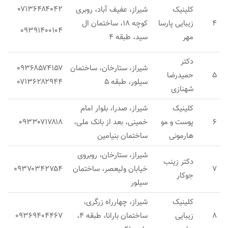
۰۷۱۳۶۴۸۴۰۴۲
کلینیک
شیراز، عفیف آباد، روبری
۴
زیبایی پارسا
کوچه ۱۸، ساختمان ال
۰۹۳۹۱۴۰۰۱۰۴
مهر
سید، طبقه ۴
دکتر
شیراز، ستارخان، ساختمان
۰۹۳۶۸۵۷۴۱۵۷
۵
حمیدرضا
سیلور، طبقه ۵
۰۷۱۳۶۲۸۲۹۴۴
شهنازی
کلینیک
شیراز، صدرا، بلوار امام
۶
پوست و مو
خمینی، بعد از بانک ملی،
۰۹۳۳۰۷۱۷۸۱۸
هارمونی
ساختمان بنیامین
شیراز، ستارخان، روبروی
دکتر زینب
۷
خیابان ولیعصر، ساختمان
۰۹۳۷۰۳۴۲۷۵۴
جوکار
سیلور
کلینیک
شیراز، چهارراه زرگری،
۸
زیبایی
ساختمان بارانا، طبقه ۴،
۰۹۳۶۹۴۰۴۴۶۷