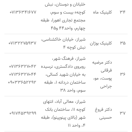
خلبانان و دوستان، نبش
۳۴
کلینیک ماه
کوچهء بیست و سوم،
۰۷۱۳۶۳۴۱۶۷۷
مجتمع تجاری اهورا، طبقه
چهارم، واحد۴۴ و۴۵
شیراز، خیابان خاکشناسی،
۳۵
کلینیک بوژان
۰۷۱۳۲۲۷۵۹۳۷
نبش کوچه ۴
شیراز، فرهنگ شهر،
دکتر مرضیه
روبروی دادگستری، نرسیده
۰۷۱۳۶۳۲۷۰۴۲
فرقانی
۳۶
به خیابان شهید کسائی،
۰۷۱۳۶۳۲۷۰۴۴
پوست، مو،
ساختمان دردانه ۱، طبقه
۰۹۰۳۳۶۵۲۲۹۲
جراحی
سوم، واحد ۳۸
شیراز، معالی آباد، انتهای
دکتر فروغ
کوچه ۱۱، ساختمان بانک
۰۹۱۷۴۵۳۹۲۹۹
۳۷
حسینی
شهر (بالای پینوپینو)، طبقه
۴، واحد ۱۱