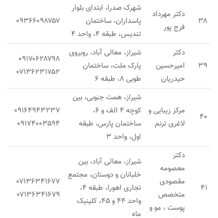
شهرک صدرا، ابتدای بلوار
دکتر مهرداد
۳۸
پاسداران، ساختمان
۰۹۳۶۶۰۹۸۷۵۷
فرج پور
تندیس، طبقه ۴، واحد ۴
دکتر
شیراز، معالی آباد، روبروی
۰۹۱۷۰۶۲۸۷۹۸
۳۹
امیرحسین
پارک ملت، ساختمان
۰۷۱۳۶۲۳۱۷۵۲
حیدریان
طوبی ۸، طبقه ۶
شیراز، همت جنوبی، بین
مرکز زیبایی و
کوچه ۴ الف و ۶،
۰۹۱۶۴۹۴۳۲۳۷
۴۰
لاغری ترنم
ساختمان پارس، طبقه
۰۹۱۷۴۰۰۳۵۹۴
اول، واحد ۳
دکتر
شیراز، معالی آباد، بین
معصومه
خلبانان و دوستان، مجتمع
مقصودی
۰۷۱۳۶۳۴۱۶۷۷
۴۱
تجاری اهورا، طبقه ۴،
​متخصص
۰۷۱۳۶۳۴۱۶۷۹
واحد ۴۴ و ۴۵، کلینیک
پوست ، مو و
ماه