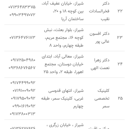
دکتر
شیراز، خیابان عفیف آباد،
۰۷۱۳۶۴۸۳۳۷۵
۲۲
فخرالسادات
بین کوچه ۱۸ و ۲۰،
۰۹۹۰۳۴۹۷۰۷۲
نقیب
ساختمان آریا
شیراز، بلوار بعثت، نبش
دکتر افسون
۲۳
کوچه ۱۶، مجتمع مریم،
۰۷۱۳۶۴۷۶۱۷۳
عالی پور
طبقه چهارم، واحد ۸
شیراز، معالی آباد، ابتدای
دکتر زهرا
۰۹۱۷۲۵۰۴۹۸۰
۲۴
خیابان دوستان، مجتمع
نعمت الهی
۰۹۳۶۸۶۷۶۵۶۷
اهورا، طبقه ۲، واحد ۲۵
۰۹۱۷۴۴۹۹۰۹۲
کلینیک
شیراز، انتهای قدوسی
۰۷۱۹۱۰۰۹۰۹۲
۲۵
تخصصی
غربی، کلینیک سمر، طبقه
۰۹۱۷۹۵۰۹۰۹۲
سمر
چهارم
۰۹۹۰۱۶۱۹۰۹۲
۰۹۱۷۳۸۰۰۳۱۳
شیراز ، خیابان زرگری ،
مرکز مراقبت
۰۷۱۳۶۲۸۷۸۲۶