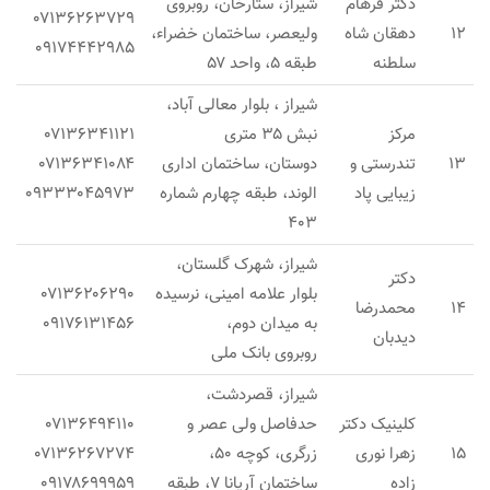
دکتر فرهام
شیراز، ستارخان، روبروی
۰۷۱۳۶۲۶۳۷۲۹
۱۲
دهقان شاه
ولیعصر، ساختمان خضراء،
۰۹۱۷۴۴۴۲۹۸۵
سلطنه
طبقه ۵، واحد ۵۷
شیراز ، بلوار معالی آباد،
مرکز
نبش ۳۵ متری
۰۷۱۳۶۳۴۱۱۲۱
۱۳
تندرستی و
دوستان، ساختمان اداری
۰۷۱۳۶۳۴۱۰۸۴
زیبایی پاد
الوند، طبقه چهارم شماره
۰۹۳۳۳۰۴۵۹۷۳
۴۰۳
شیراز، شهرک گلستان،
دکتر
بلوار علامه امینی، نرسیده
۰۷۱۳۶۲۰۶۲۹۰
۱۴
محمدرضا
به میدان دوم،
۰۹۱۷۶۱۳۱۴۵۶
دیدبان
روبروی بانک ملی
شیراز، قصردشت،
کلینیک دکتر
حدفاصل ولی عصر و
۰۷۱۳۶۴۹۴۱۱۰
۱۵
زهرا نوری
زرگری، کوچه ۵۰،
۰۷۱۳۶۲۶۷۲۷۴
زاده
ساختمان آریانا ۷، طبقه
۰۹۱۷۸۶۹۹۹۵۹